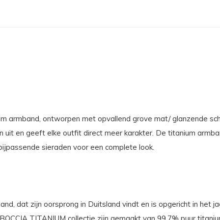
m armband, ontworpen met opvallend grove mat/ glanzende scha
wen uit en geeft elke outfit direct meer karakter. De titanium arm
ijpassende sieraden voor een complete look.
nd, dat zijn oorsprong in Duitsland vindt en is opgericht in het j
OCCIA TITANIUM collectie zijn gemaakt van 99,7% puur titanium; h