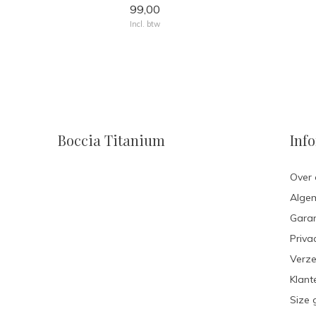
99,00
Incl. btw
Boccia Titanium
Inf
Over 
Alge
Garan
Priva
Verze
Klant
Size 