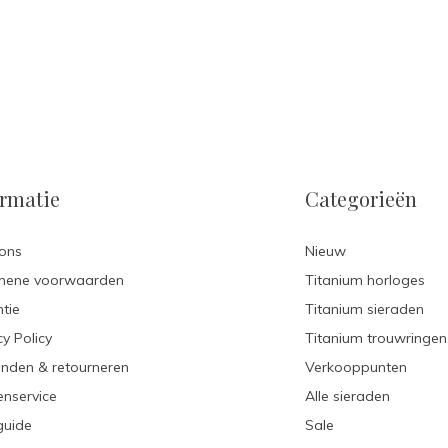
ormatie
Categorieën
ons
Nieuw
mene voorwaarden
Titanium horloges
tie
Titanium sieraden
cy Policy
Titanium trouwringen
nden & retourneren
Verkooppunten
enservice
Alle sieraden
guide
Sale