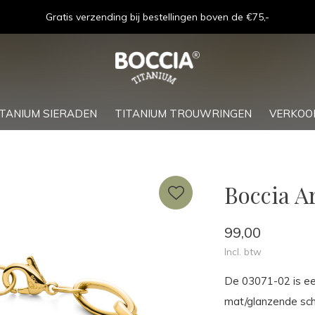
Gratis verzending bij bestellingen boven de €75,-
ITANIUM SIERADEN
TITANIUM TROUWRINGEN
VERKOO
Boccia A
99,00
Incl. btw
De 03071-02 is ee
mat/glanzende scha