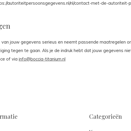
ps://autoriteitpersoonsgegevens.nl/nl/contact-met-de-autoritei
igen
g van jouw gegevens serieus en neemt passende maatregelen om 
g tegen te gaan. Als je de indruk hebt dat jouw gegevens niet g
ce of via
info@boccia-titanium.nl
ormatie
Categorieën