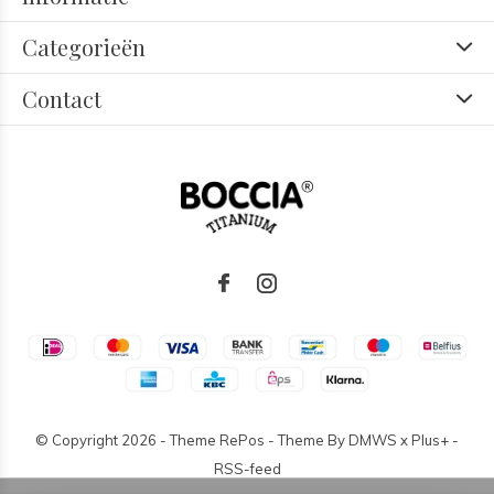
Categorieën
Contact
© Copyright
2026
- Theme RePos - Theme By
DMWS
x
Plus+
-
RSS-feed