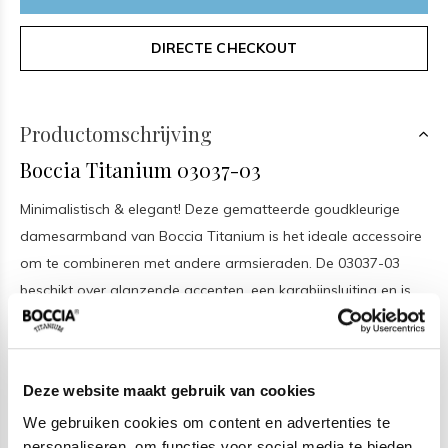
DIRECTE CHECKOUT
Productomschrijving
Boccia Titanium 03037-03
Minimalistisch & elegant! Deze gematteerde goudkleurige
damesarmband van Boccia Titanium is het ideale accessoire
om te combineren met andere armsieraden. De 03037-03
beschikt over glanzende accenten, een karabijnsluiting en is
20cm lang. Bovendien ga je lang plezier hebben van dit
stijlvolle accessoire. Titanium is een hard en duurzaam
materiaal, daarom komen er zelden diepe krassen in.
Deze website maakt gebruik van cookies
Bovendien kunnen lichte krassen met een droge zachte
We gebruiken cookies om content en advertenties te
schuurspons of met een pennengum meestal gemakkelijk
personaliseren, om functies voor social media te bieden