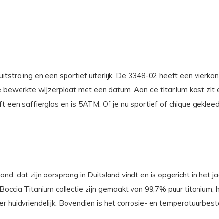
tstraling en een sportief uiterlijk. De 3348-02 heeft een vierka
bewerkte wijzerplaat met een datum. Aan de titanium kast zit 
een saffierglas en is 5ATM. Of je nu sportief of chique gekleed g
nd, dat zijn oorsprong in Duitsland vindt en is opgericht in het j
ccia Titanium collectie zijn gemaakt van 99,7% puur titanium; het
r huidvriendelijk. Bovendien is het corrosie- en temperatuurbest