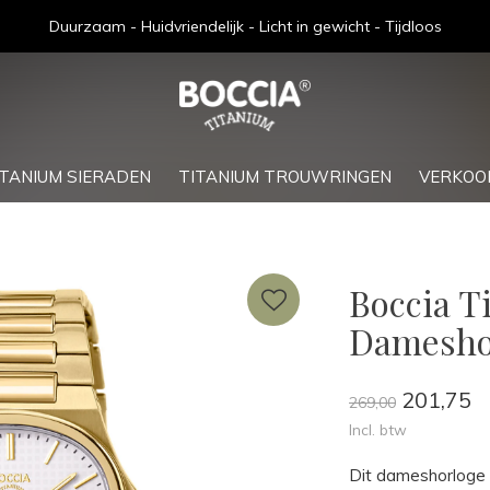
Gratis verzending bij bestellingen boven de €75,-
ITANIUM SIERADEN
TITANIUM TROUWRINGEN
VERKOO
Boccia T
Damesho
201,75
269,00
Incl. btw
Dit dameshorloge v