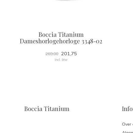
Boccia Titanium
Dameshorlogehorloge 3348-02
201,75
269,00
Incl. btw
Boccia Titanium
Inf
Over 
Alge