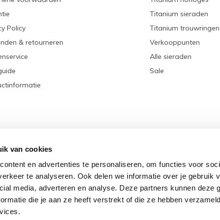
tie
Titanium sieraden
cy Policy
Titanium trouwringen
nden & retourneren
Verkooppunten
enservice
Alle sieraden
guide
Sale
ctinformatie
ik van cookies
ontent en advertenties te personaliseren, om functies voor soci
erkeer te analyseren. Ook delen we informatie over je gebruik v
cial media, adverteren en analyse. Deze partners kunnen deze
rmatie die je aan ze heeft verstrekt of die ze hebben verzamel
© Copyright
2026
- Theme RePos - Theme By
DMWS
x
Plus+
-
RSS-feed
vices.