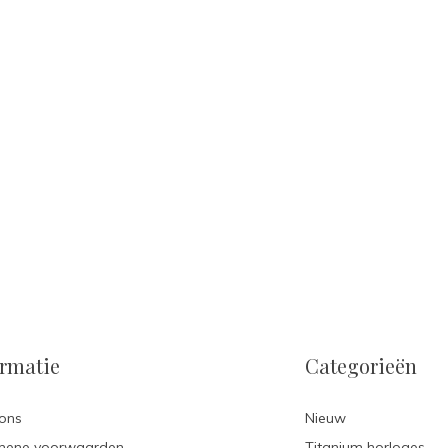
ormatie
Categorieën
ons
Nieuw
mene voorwaarden
Titanium horloges