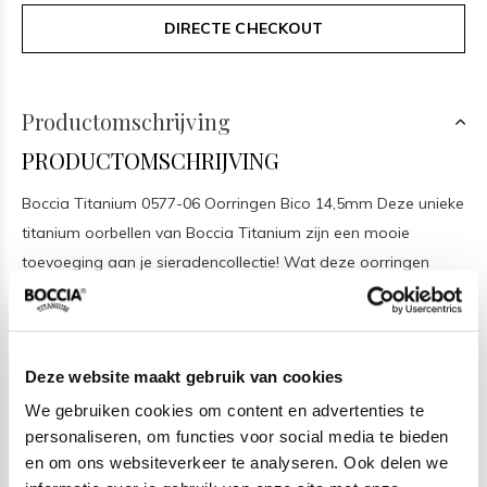
DIRECTE CHECKOUT
Productomschrijving
PRODUCTOMSCHRIJVING
Boccia Titanium 0577-06 Oorringen Bico 14,5mm Deze unieke
titanium oorbellen van Boccia Titanium zijn een mooie
toevoeging aan je sieradencollectie! Wat deze oorringen
uniek maakt, is dat ze een klapsluiting hebben, en tweekleurig
zijn waardoor ze op twee manieren gedragen kunnen
worden. Combineer de oorringen met de bijpassende
Deze website maakt gebruik van cookies
sieraden voor een complete look. De doorsnee is 14,5mm.
We gebruiken cookies om content en advertenties te
personaliseren, om functies voor social media te bieden
HET MERK
en om ons websiteverkeer te analyseren. Ook delen we