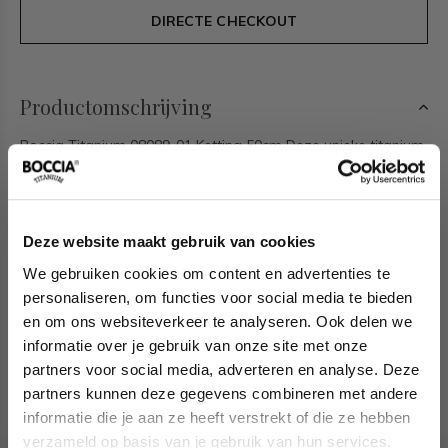
DIRECTE CHECKOUT
Productomschrijving
Boccia Titanium 08089-01 Ketting 50cm Deze unieke titanium
ketting van Boccia Titanium is een mooie toevoeging aan je
sieradencollectie! Wat deze mat/glanzende titanium ketting
uniek maakt, is dat hij grote rechthoekige matte schakels
Deze website maakt gebruik van cookies
heeft met daartussen vierkante glanzende schakels, dit geeft
We gebruiken cookies om content en advertenties te
een volle en luxe uitstraling. De ketting heeft een lengte van
personaliseren, om functies voor social media te bieden
50cm en sluit met een klapsluiting. Combineer de ketting met
en om ons websiteverkeer te analyseren. Ook delen we
de bijpassende armband en oorbellen voor een complete
informatie over je gebruik van onze site met onze
look.
partners voor social media, adverteren en analyse. Deze
partners kunnen deze gegevens combineren met andere
Het merk
informatie die je aan ze heeft verstrekt of die ze hebben
verzameld op basis van je gebruik van hun services.