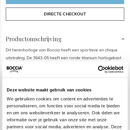
DIRECTE CHECKOUT
Productomschrijving
Dit herenhorloge van Boccia heeft een sportieve en chique
uitstraling. De 3643-05 heeft een ronde titanium horlogekast
met een glanzende bezel en een blauwe wijzerplaat met een
datum. De kroon zit veilig beschermd in de kast. Wat dit
model uitzonderlijk maakt is dat het een solar uurwerk heeft,
dus het uurwerk wordt aangedreven door zonlicht dat via de
Deze website maakt gebruik van cookies
wijzerplaat wordt opgenomen. Aan de titanium kast zit een
We gebruiken cookies om content en advertenties te
mat glanzende titanium schakelband met een vouwsluiting.
personaliseren, om functies voor social media te bieden
Het horloge heeft een saffierglas, een doorsnee van 40mm
en om ons websiteverkeer te analyseren. Ook delen we
informatie over je gebruik van onze site met onze
en is 10ATM. Of je nu sportief of chique gekleed gaat, dit
partners voor social media, adverteren en analyse. Deze
horloge past bij elke outfit en iedere gelegenheid!