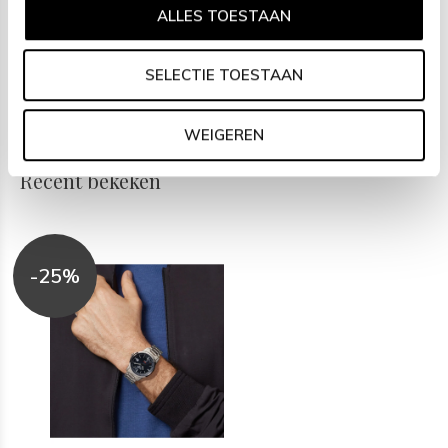
- Titanium schakelband
ALLES TOESTAAN
- Blauwe wijzerplaat
- Ø 40mm
SELECTIE TOESTAAN
- 10ATM
WEIGEREN
Recent bekeken
-25%