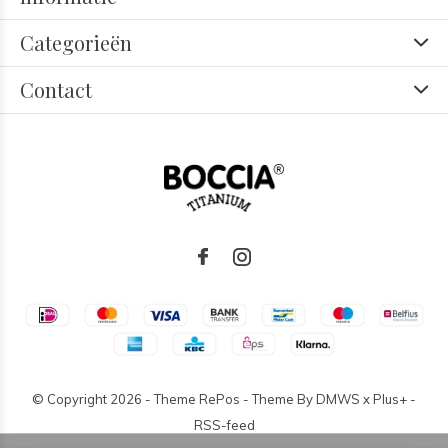
Categorieën
Contact
© Copyright
2026
- Theme RePos - Theme By
DMWS
x
Plus+
-
RSS-feed