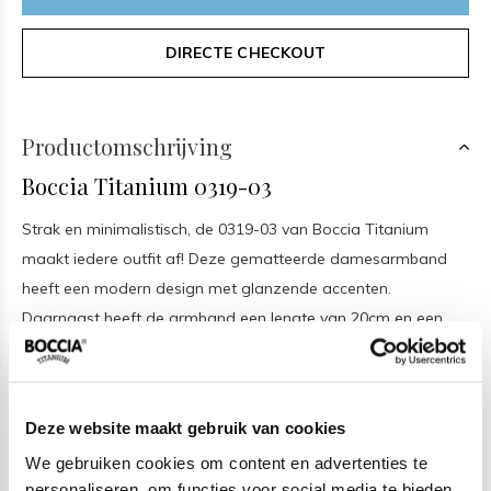
DIRECTE CHECKOUT
Productomschrijving
Boccia Titanium 0319-03
Strak en minimalistisch, de 0319-03 van Boccia Titanium
maakt iedere outfit af! Deze gematteerde damesarmband
heeft een modern design met glanzende accenten.
Daarnaast heeft de armband een lengte van 20cm en een
klapsluiting. Bovendien ga je lang plezier hebben van deze
stijlvolle armband. Titanium is een hard en duurzaam
materiaal, daarom komen er in titanium zelden diepe
Deze website maakt gebruik van cookies
krassen. Lichte krassen kunnen met een droge zachte
We gebruiken cookies om content en advertenties te
schuurspons of met een pennengum meestal gemakkelijk
personaliseren, om functies voor social media te bieden