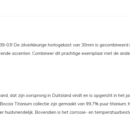
339-03! De zilverkleurige horlogekast van 30mm is gecombineerd
zende accenten. Combineer dit prachtige exemplaar met de ande
nd, dat zijn oorsprong in Duitsland vindt en is opgericht in het j
ccia Titanium collectie zijn gemaakt van 99,7% puur titanium; het
r huidvriendelijk. Bovendien is het corrosie- en temperatuurbest