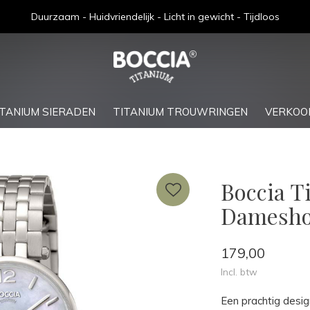
Gratis verzending bij bestellingen boven de €75,-
ITANIUM SIERADEN
TITANIUM TROUWRINGEN
VERKOO
Boccia T
Dameshor
179,00
Incl. btw
Een prachtig desig