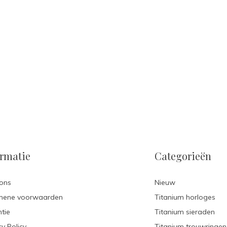
ormatie
Categorieën
ons
Nieuw
mene voorwaarden
Titanium horloges
tie
Titanium sieraden
cy Policy
Titanium trouwringen