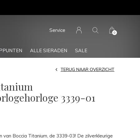
Service
0
PPUNTEN
ALLE SIERADEN
SALE
TERUG NAAR OVERZICHT
itanium
logehorloge 3339-01
n van Boccia Titanium, de 3339-03! De zilverkleurige