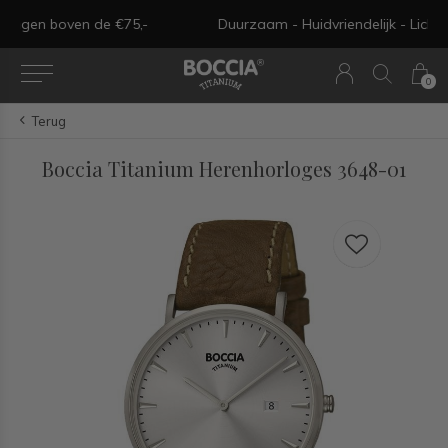
Duurzaam - Huidvriendelijk - Licht in gewicht - Tijdloos
0
Terug
Boccia Titanium Herenhorloges 3648-01