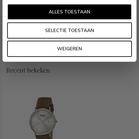
- Saffierglas
ALLES TOESTAAN
- Ronde titanium horlogekast, Ø 39mm
- Bruine band
SELECTIE TOESTAAN
- Zilvergrijze wijzerplaat
- 3ATM (Regen- & spatwaterdicht)
WEIGEREN
Recent bekeken