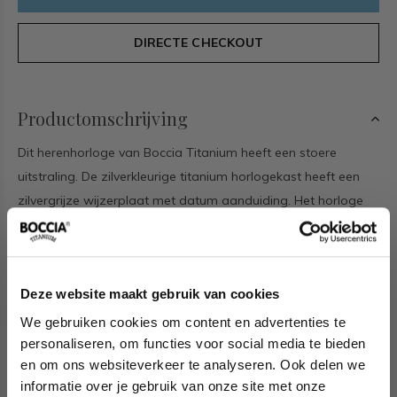
DIRECTE CHECKOUT
Productomschrijving
Dit herenhorloge van Boccia Titanium heeft een stoere
uitstraling. De zilverkleurige titanium horlogekast heeft een
zilvergrijze wijzerplaat met datum aanduiding. Het horloge
heeft een ronde kast met een diameter van 39mm, een
saffierglas, en is 3ATM. Combineer dit prachtige exemplaar
met de andere sieraden van Boccia Titanium voor een
Deze website maakt gebruik van cookies
complete look. Aan de titanium kast zit een bruine leren band.
We gebruiken cookies om content en advertenties te
personaliseren, om functies voor social media te bieden
Het merk
en om ons websiteverkeer te analyseren. Ook delen we
Boccia Titanium is het titanium merk van Nederland, dat zijn
informatie over je gebruik van onze site met onze