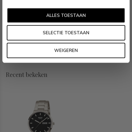
Specificaties
ALLES TOESTAAN
- Saffierglas
- Ronde titanium horlogekast, Ø 39mm
SELECTIE TOESTAAN
- Titanium band
- Zwarte wijzerplaat
- 5ATM (Regen- & spatwaterdicht)
WEIGEREN
Recent bekeken