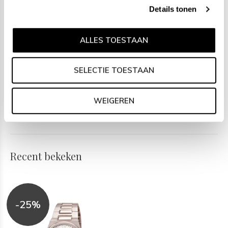
Specificaties
Details tonen
- Saffierglas
ALLES TOESTAAN
- Ronde titanium horlogekast, Ø 39mm
- Zilverkleurige schakelband
SELECTIE TOESTAAN
- Zilverkleurige wijzerplaat
- Chronograaf
- Datum
WEIGEREN
- 5ATM
Recent bekeken
-25%