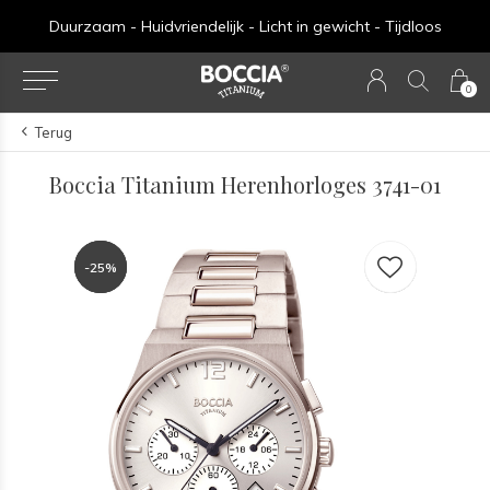
Duurzaam - Huidvriendelijk - Licht in gewicht - Tijdloos
0
Terug
Boccia Titanium Herenhorloges 3741-01
-25%
-25%
-25%