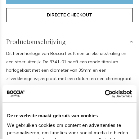
DIRECTE CHECKOUT
Productomschrijving
Dit herenhorloge van Boccia heeft een unieke uitstraling en
een stoer uiterlijk. De 3741-01 heeft een ronde titanium
horlogekast met een diameter van 39mm en een
zilverkleurige wijzerplaat met een datum en een chronograaf.
Aan de titanium kast zit een zilverkleurige mat en glanzende
titanium schakelband met een vouwsluiting. Het horloge heeft
een saffierglas en is 5ATM. Of je nu sportief of chique gekleed
gaat, dit horloge past bij elke outfit en iedere gelegenheid!
Deze website maakt gebruik van cookies
We gebruiken cookies om content en advertenties te
Het merk
personaliseren, om functies voor social media te bieden