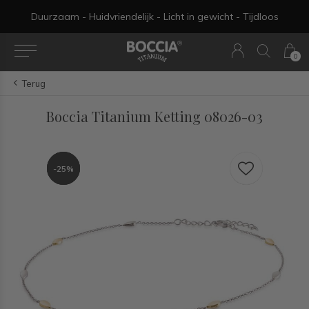
Duurzaam - Huidvriendelijk - Licht in gewicht - Tijdloos
0
Terug
Boccia Titanium Ketting 08026-03
-25%
-25%
-25%