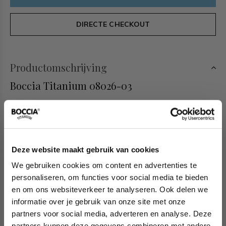
DIRECTE CHECKOUT
Productomschrijving
Boccia Titanium 08026-03
Deze Boccia Titanium ketting heeft een jasseron schakel met
gematteerde en goudkleurige accenten. De ketting is 45cm
lang en heeft een verlengstuk van 5cm.
Deze website maakt gebruik van cookies
Boccia Titanium sieraden
We gebruiken cookies om content en advertenties te
personaliseren, om functies voor social media te bieden
De sieraden van Boccia Titanium zijn goed met elkaar te
en om ons websiteverkeer te analyseren. Ook delen we
combineren. Ook kun je gemakkelijk sets samenstellen van
informatie over je gebruik van onze site met onze
colliers, oorbellen, armbanden en ringen. Of je nu sportief of
partners voor social media, adverteren en analyse. Deze
chique gekleed gaat, het past bij elke outfit en iedere
partners kunnen deze gegevens combineren met andere