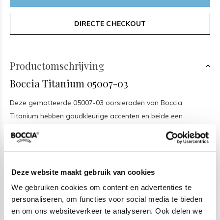
DIRECTE CHECKOUT
Productomschrijving
Boccia Titanium 05007-03
Deze gematteerde 05007-03 oorsieraden van Boccia
Titanium hebben goudkleurige accenten en beide een
diamant. De diamanten in dit sieraad zorgen voor een
sprankelend effect. De 05007-03 zijn 4 x 9mm. Ook is titanium
een hard en duurzaam materiaal. Daardoor komen er zelden
diepe krassen in. Bovendien kunnen lichte krassen gemakkelijk
Deze website maakt gebruik van cookies
verwijderd worden met een droge zachte schuurspons.
We gebruiken cookies om content en advertenties te
personaliseren, om functies voor social media te bieden
Boccia Titanium sieraden
en om ons websiteverkeer te analyseren. Ook delen we