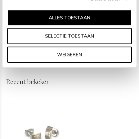
Social media
ALLES TOESTAAN
Wil jij op de hoogte blijven van nieuwe collecties, toffe
combinaties en de laatste sieraden of horloge trends? Hou
SELECTIE TOESTAAN
ons dan ook in de gaten op social media. Daarnaast
inspireren wij jou wekelijks met verschillende looks en mix &
WEIGEREN
match combinaties! Volg ons via:
Facebook
&
Instagram
.
Recent bekeken