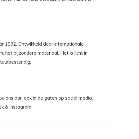
aar 1992. Ontwikkeld door internationale
et bijzondere materiaal. Het is licht in
atuurbestendig.
Hou ons dan ook in de gaten op social media.
ok
&
Instagram