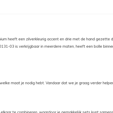
m heeft een zilverkleurig accent en drie met de hand gezette di
0131-03 is verkrijgbaar in meerdere maten, heeft een bolle binne
jf op de
ogte!
 welke maat je nodig hebt. Vandaar dat we je graag verder helpe
r onze nieuwsbrief en blijf
n de nieuwste collecties
beste deals!
elkaar te combineren, waardoor je gemakkelijk sets kunt samenst