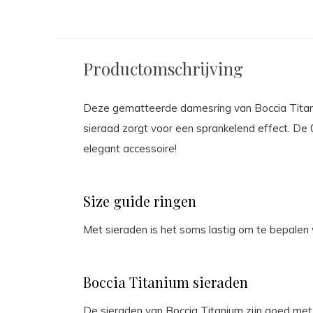
Productomschrijving
Deze gematteerde damesring van Boccia Titaniu
sieraad zorgt voor een sprankelend effect. De 
elegant accessoire!
Bli
Size guide ringen
ho
Met sieraden is het soms lastig om te bepalen
Schrijf je in voo
Boccia Titanium sieraden
op de hoogte va
en 
De sieraden van Boccia Titanium zijn goed met 