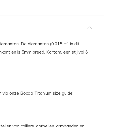
amanten. De diamanten (0.015 ct) in dit
nkant en is 5mm breed. Kortom, een stijlvol &
n via onze
Boccia Titanium size guide!
ellen van colliers, oorbellen, armbanden en