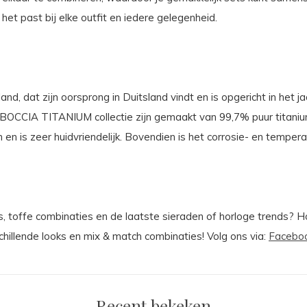
 het past bij elke outfit en iedere gelegenheid.
nd, dat zijn oorsprong in Duitsland vindt en is opgericht in het j
OCCIA TITANIUM collectie zijn gemaakt van 99,7% puur titanium; h
hrijf je in
en is zeer huidvriendelijk. Bovendien is het corrosie- en temper
ee, bedankt
ies, toffe combinaties en de laatste sieraden of horloge trends? 
chillende looks en mix & match combinaties! Volg ons via:
Facebo
Recent bekeken