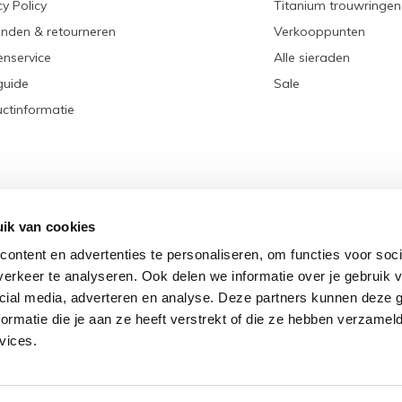
cy Policy
Titanium trouwringen
nden & retourneren
Verkooppunten
enservice
Alle sieraden
guide
Sale
ctinformatie
ik van cookies
ontent en advertenties te personaliseren, om functies voor soci
erkeer te analyseren. Ook delen we informatie over je gebruik v
cial media, adverteren en analyse. Deze partners kunnen deze
rmatie die je aan ze heeft verstrekt of die ze hebben verzamel
© Copyright
2026
- Theme RePos - Theme By
DMWS
x
Plus+
-
RSS-feed
vices.