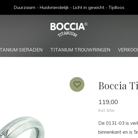
Gratis verzending bij bestellingen boven de €75,-
ITANIUM SIERADEN
TITANIUM TROUWRINGEN
VERKOO
Boccia T
119,00
Incl. btw
De 0131-03 is verk
binnenkant en is 5