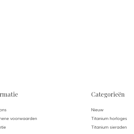
ormatie
Categorieën
ons
Nieuw
mene voorwaarden
Titanium horloges
tie
Titanium sieraden