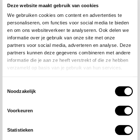
combineren is met de andere sieraden van Boccia Titanium.
Deze website maakt gebruik van cookies
We gebruiken cookies om content en advertenties te
Size guide ringen
personaliseren, om functies voor social media te bieden
en om ons websiteverkeer te analyseren. Ook delen we
Met sieraden is het soms lastig om te bepalen welke maat je
informatie over je gebruik van onze site met onze
nodig hebt. Vandaar dat we je graag verder helpen via onze
partners voor social media, adverteren en analyse. Deze
Boccia Titanium size guide!
partners kunnen deze gegevens combineren met andere
informatie die je aan ze heeft verstrekt of die ze hebben
Boccia Titanium sieraden
verzameld op basis van je gebruik van hun services.
De sieraden van Boccia Titanium zijn goed met elkaar te
Toestemmingsselectie
combineren, waardoor je gemakkelijk sets kunt samenstellen
Noodzakelijk
van colliers, oorbellen, armbanden en ringen. Of je nu sportief
of chique gekleed gaat, het past bij elke outfit en iedere
Voorkeuren
gelegenheid.
Het merk
Statistieken