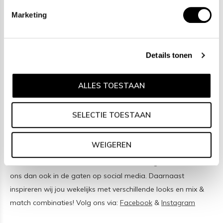
Boccia Titanium
is het titanium merk van Nederland, dat zijn
Marketing
oorsprong in Duitsland vindt en is opgericht in het jaar 1992.
Ontwikkeld door internationale ontwerpers. Alle titanium
componenten van de BOCCIA TITANIUM collectie zijn
Details tonen
gemaakt van 99,7% puur titanium; het bijzondere materiaal.
Het is licht in gewicht, neemt de temperatuur van de huid aan
ALLES TOESTAAN
en is zeer huidvriendelijk. Bovendien is het corrosie- en
temperatuurbestendig.
SELECTIE TOESTAAN
Social media
WEIGEREN
Wil jij op de hoogte blijven van nieuwe collecties, toffe
combinaties en de laatste sieraden of horloge trends? Hou
ons dan ook in de gaten op social media. Daarnaast
inspireren wij jou wekelijks met verschillende looks en mix &
match combinaties! Volg ons via:
Facebook
&
Instagram