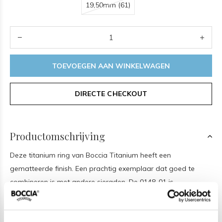
19,50mm (61)
TOEVOEGEN AAN WINKELWAGEN
DIRECTE CHECKOUT
Productomschrijving
Deze titanium ring van Boccia Titanium heeft een
gematteerde finish. Een prachtig exemplaar dat goed te
combineren is met andere sieraden. De 0148-01 is
verkrijgbaar in meerdere maten en is 3,5mm breed. Kortom,
een simplistisch & stijlvol accessoire die perfect te