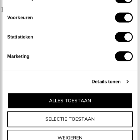
Boccia Collier gp 45cm
Boccia Collier gp 42cm
Voorkeuren
149,00
149,00
Incl. btw
Incl. btw
Statistieken
Boccia Titanium
Marketing
Details tonen
ALLES TOESTAAN
SELECTIE TOESTAAN
WEIGEREN