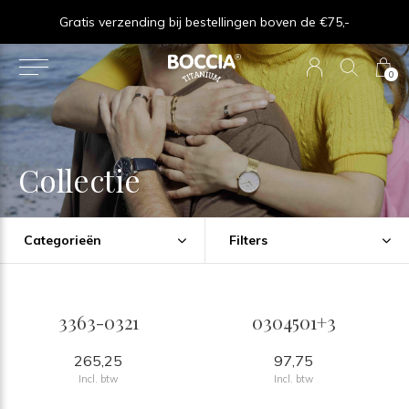
Gratis verzending bij bestellingen boven de €75,-
0
Collectie
Categorieën
Filters
3363-0321
0304501+3
265,25
97,75
Incl. btw
Incl. btw