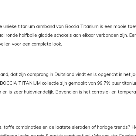
nieke titanium armband van Boccia Titanium is een mooie toevo
aal ronde halfbolle gladde schakels aan elkaar verbonden zijn. E
ellen voor een complete look.
nd, dat zijn oorsprong in Duitsland vindt en is opgericht in het j
OCCIA TITANIUM collectie zijn gemaakt van 99,7% puur titanium; h
en is zeer huidvriendelijk. Bovendien is het corrosie- en temper
ies, toffe combinaties en de laatste sieraden of horloge trends? 
chillende looks en mix & match combinaties! Volg ons via:
Facebo