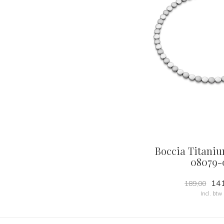
Boccia Titaniu
08079-
141
189,00
Incl. btw