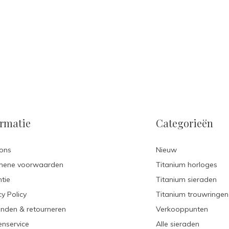
ormatie
Categorieën
ons
Nieuw
mene voorwaarden
Titanium horloges
tie
Titanium sieraden
cy Policy
Titanium trouwringen
nden & retourneren
Verkooppunten
enservice
Alle sieraden