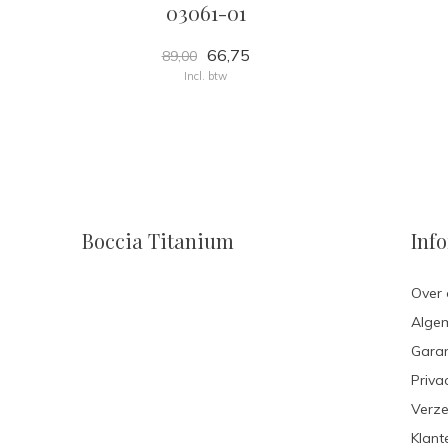
03061-01
66,75
89,00
Incl. btw
Boccia Titanium
Inf
Over 
Alge
Garan
Priva
Verze
Klant