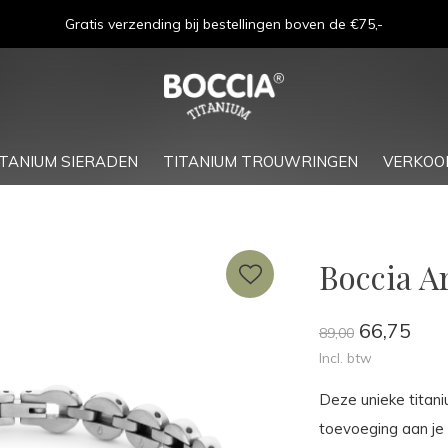
Gratis verzending bij bestellingen boven de €75,-
ITANIUM SIERADEN
TITANIUM TROUWRINGEN
VERKOO
Boccia 
66,75
89,00
Incl. btw
Deze unieke titan
toevoeging aan je 