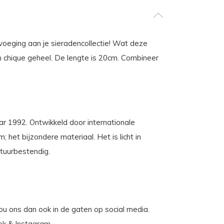
eging aan je sieradencollectie! Wat deze
en chique geheel. De lengte is 20cm. Combineer
aar 1992. Ontwikkeld door internationale
et bijzondere materiaal. Het is licht in
atuurbestendig.
Hou ons dan ook in de gaten op social media.
ok
&
Instagram
.