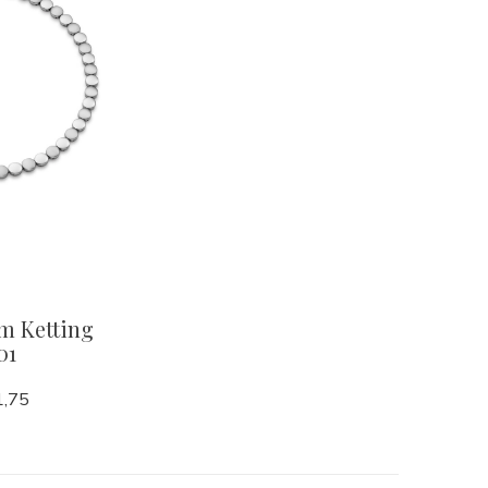
m Ketting
01
,75