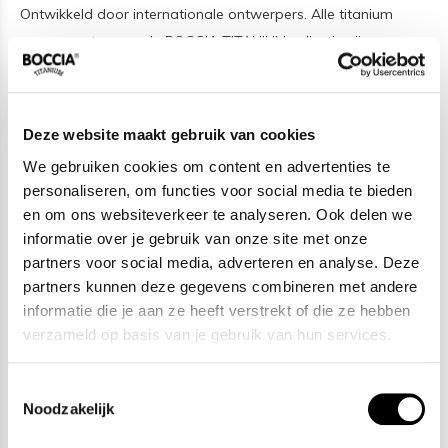
Ontwikkeld door internationale ontwerpers. Alle titanium
componenten van de BOCCIA TITANIUM collectie zijn
gemaakt van 99,7% puur titanium; het bijzondere materiaal.
Het is licht in gewicht, neemt de temperatuur van de huid aan
en is zeer huidvriendelijk. Bovendien is het corrosie- en
Deze website maakt gebruik van cookies
temperatuurbestendig.
We gebruiken cookies om content en advertenties te
personaliseren, om functies voor social media te bieden
Social media
en om ons websiteverkeer te analyseren. Ook delen we
informatie over je gebruik van onze site met onze
Wil jij op de hoogte blijven van nieuwe collecties, toffe
partners voor social media, adverteren en analyse. Deze
combinaties en de laatste sieraden of horloge trends? Hou
partners kunnen deze gegevens combineren met andere
ons dan ook in de gaten op social media. Daarnaast
informatie die je aan ze heeft verstrekt of die ze hebben
inspireren wij jou wekelijks met verschillende looks en mix &
verzameld op basis van je gebruik van hun services.
match combinaties! Volg ons via:
Facebook
&
Instagram
.
Toestemmingsselectie
SPECIFICATIES
Noodzakelijk