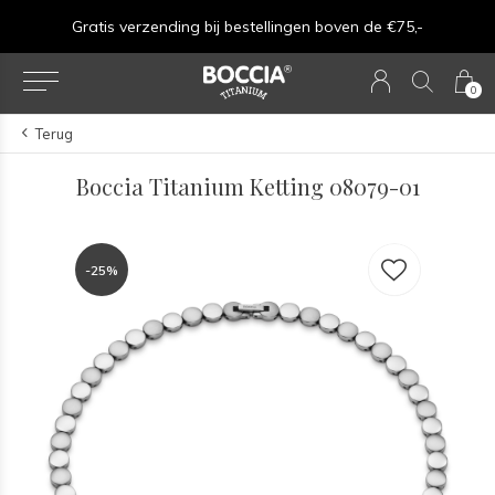
Gratis verzending bij bestellingen boven de €75,-
0
Terug
Boccia Titanium Ketting 08079-01
-25%