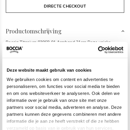
DIRECTE CHECKOUT
Productomschrijving
Boccia Titanium 03068-01 Armband 21cm Deze unieke
titanium armband van Boccia Titanium is een mooie
toevoeging aan je sieradencollectie! Wat deze
mat/glanzende titanium armband uniek maakt, is dat hij
Deze website maakt gebruik van cookies
grote ovale matte schakels heeft met daartussen kleinere
We gebruiken cookies om content en advertenties te
glanzende ovale schakels, dit geeft een volle en luxe
personaliseren, om functies voor social media te bieden
uitstraling. De armband heeft een lengte van 21cm en sluit
en om ons websiteverkeer te analyseren. Ook delen we
met een klapsluiting. Combineer de armband met de
informatie over je gebruik van onze site met onze
bijpassende ketting en oorbellen voor een complete look.
partners voor social media, adverteren en analyse. Deze
partners kunnen deze gegevens combineren met andere
Het merk
informatie die je aan ze heeft verstrekt of die ze hebben
verzameld op basis van je gebruik van hun services.