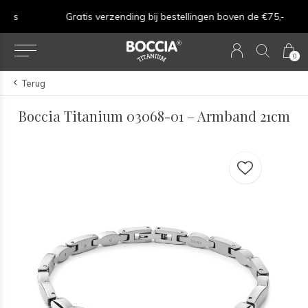
Gratis verzending bij bestellingen boven de €75,-
0
Terug
Boccia Titanium 03068-01 – Armband 21cm